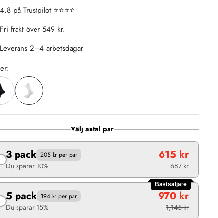
4.8 på Trustpilot ⭐️⭐️⭐️⭐️
Fri frakt över 549 kr.
Leverans 2–4 arbetsdagar
er:
Välj antal par
3 pack
615 kr
205 kr per par
Du sparar 10%
687 kr
Bästsäljare
5 pack
970 kr
194 kr per par
Du sparar 15%
1,145 kr