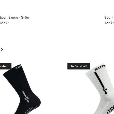
Sport Sleeve - Grön
Sport 
129 kr
129 kr
rabatt
16 % rabatt