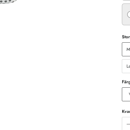
Stor
M
L
Fär
Kvan