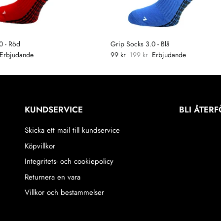
0 - Röd
Grip Socks 3.0 - Blå
Erbjudande
99 kr
199 kr
Erbjudande
KUNDSERVICE
BLI ÅTER
Skicka ett mail till kundservice
Köpvillkor
Integritets- och cookiepolicy
Returnera en vara
Villkor och bestammelser