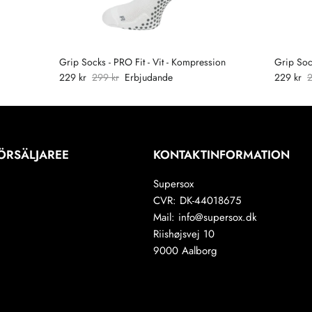
Grip Socks - PRO Fit - Vit - Kompression
Grip Soc
229 kr
299 kr
Erbjudande
229 kr
2
FÖRSÄLJAREE
KONTAKTINFORMATION
Supersox
CVR: DK-44018675
Mail: info@supersox.dk
Riishøjsvej 10
9000 Aalborg