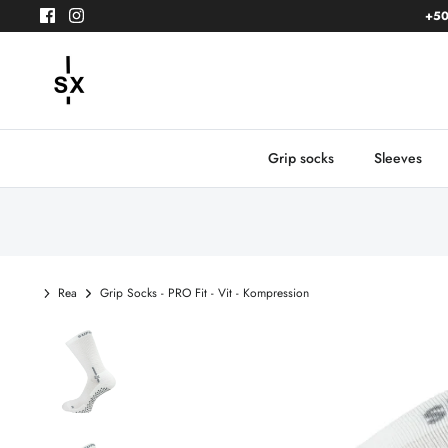
Gå
+50
till
innehåll
Grip socks
Sleeves
Rea
Grip Socks - PRO Fit - Vit - Kompression