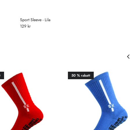
Sport Sleeve - Lila
129 kr
t
50 % rabatt