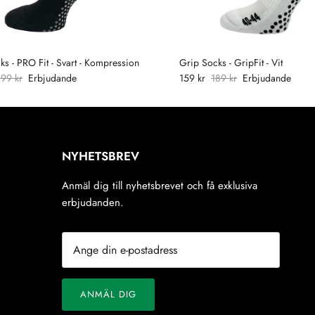
ks - PRO Fit - Svart - Kompression
Grip Socks - GripFit - Vit
99 kr
Erbjudande
159 kr
189 kr
Erbjudande
NYHETSBREV
Anmäl dig till nyhetsbrevet och få exklusiva
erbjudanden.
ANMÄL DIG