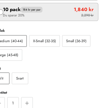
10 pack
1,840 kr
184 kr per par
Du sparar 20%
2,290 kr
lek
edium (40-44)
X-Small (32-35)
Small (36-39)
arge (45-48)
g
Vit
Svart
titet