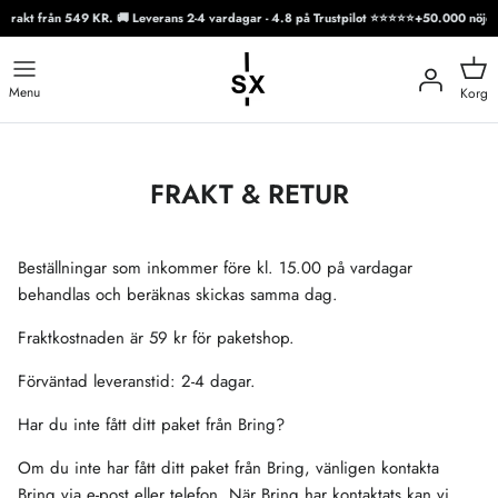
ri frakt från 549 KR. 🚚 Leverans 2-4 vardagar - 4.8 på Trustpilot ⭐⭐⭐⭐⭐
+50.000 nöjda
Gå
till
Menu
Korg
innehåll
FRAKT & RETUR
Beställningar som inkommer före kl. 15.00 på vardagar
behandlas och beräknas skickas samma dag.
Fraktkostnaden är 59 kr för paketshop.
Förväntad leveranstid: 2-4 dagar.
Har du inte fått ditt paket från Bring?
Om du inte har fått ditt paket från Bring, vänligen kontakta
Bring via e-post eller telefon. När Bring har kontaktats kan vi