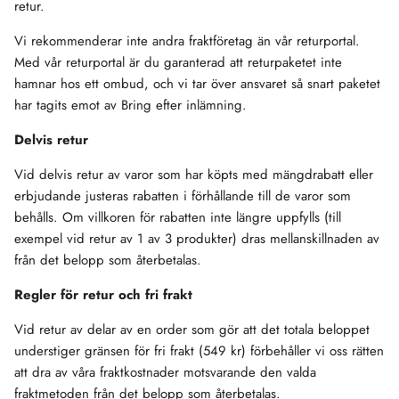
retur.
Vi rekommenderar inte andra fraktföretag än vår returportal.
Med vår returportal är du garanterad att returpaketet inte
hamnar hos ett ombud, och vi tar över ansvaret så snart paketet
har tagits emot av Bring efter inlämning.
Delvis retur
Vid delvis retur av varor som har köpts med mängdrabatt eller
erbjudande justeras rabatten i förhållande till de varor som
behålls. Om villkoren för rabatten inte längre uppfylls (till
exempel vid retur av 1 av 3 produkter) dras mellanskillnaden av
från det belopp som återbetalas.
Regler för retur och fri frakt
Vid retur av delar av en order som gör att det totala beloppet
understiger gränsen för fri frakt (549 kr) förbehåller vi oss rätten
att dra av våra fraktkostnader motsvarande den valda
fraktmetoden från det belopp som återbetalas.